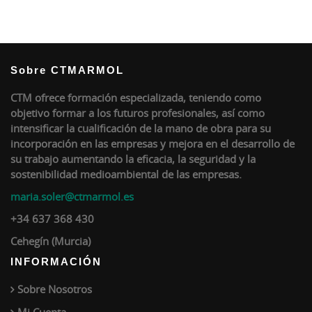
Sobre CTMARMOL
CTM ofrece formación especializada, teniendo como
objetivo formar a los futuros profesionales, así como
intensificar la cualificación de la mano de obra para su
incorporación en las empresas y mejora en el desarrollo de
su trabajo aumentando la eficacia, la seguridad y la
sostenibilidad medioambiental de las empresas.
maria.soler@ctmarmol.es
+34 637 368 430
Cehegín (Murcia)
INFORMACIÓN
Sobre Nosotros
Mi Cuenta