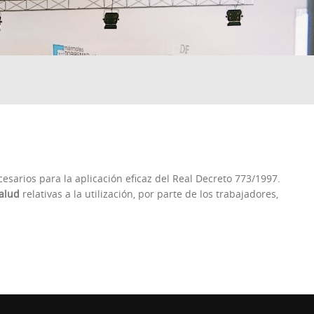
cesarios para la aplicación eficaz del Real Decreto 773/1997.
alud
relativas a la utilización, por parte de los trabajadores,