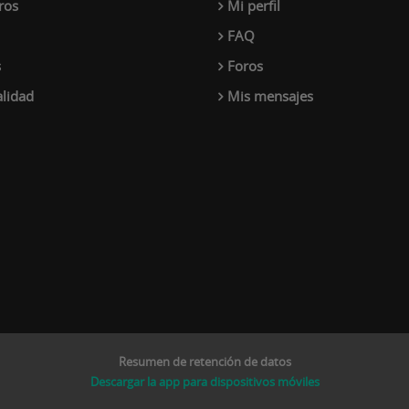
ros
Mi perfil
FAQ
s
Foros
alidad
Mis mensajes
Resumen de retención de datos
Descargar la app para dispositivos móviles