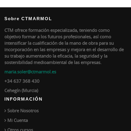
Sobre CTMARMOL
CTM ofrece formación especializada, teniendo como
objetivo formar a los futuros profesionales, así como
intensificar la cualificación de la mano de obra para su
incorporación en las empresas y mejora en el desarrollo de
su trabajo aumentando la eficacia, la seguridad y la
sostenibilidad medioambiental de las empresas.
maria.soler@ctmarmol.es
+34 637 368 430
Cehegín (Murcia)
INFORMACIÓN
Sobre Nosotros
Mi Cuenta
Otros cursos